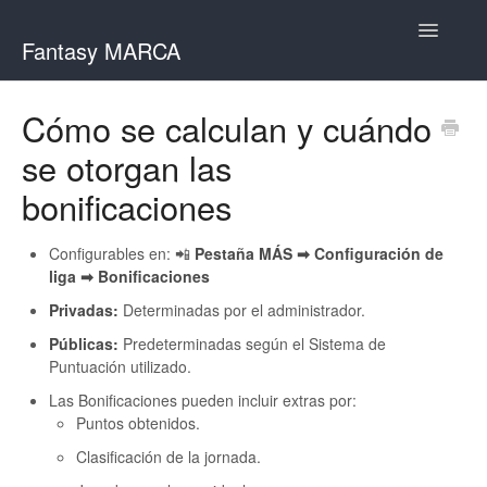
Toggle
Fantasy MARCA
Navigatio
Inicio
Cómo se calculan y cuándo
se otorgan las
Dudas por tema
bonificaciones
Contacto
Configurables en: 📲
Pestaña MÁS ➡ Configuración de
liga ➡ Bonificaciones
Privadas:
Determinadas por el administrador.
Públicas:
Predeterminadas según el Sistema de
Puntuación utilizado.
Las Bonificaciones pueden incluir extras por:
Puntos obtenidos.
Clasificación de la jornada.